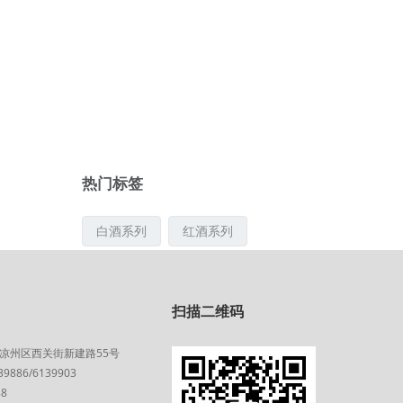
热门标签
白酒系列
红酒系列
凉州生态臻选...
凉州生态臻选...
扫描二维码
凉州区西关街新建路55号
886/6139903
凉州生态臻选...
凉州生态干红...
88