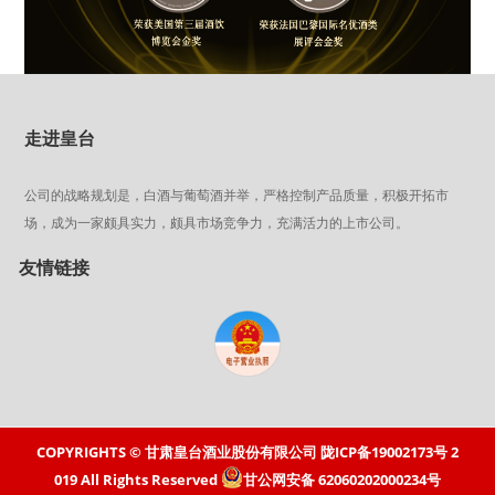
走进皇台
公司的战略规划是，白酒与葡萄酒并举，严格控制产品质量，积极开拓市
场，成为一家颇具实力，颇具市场竞争力，充满活力的上市公司。
友情链接
COPYRIGHTS © 甘肃皇台酒业股份有限公司
陇ICP备19002173号
2
019 All Rights Reserved
甘公网安备 62060202000234号