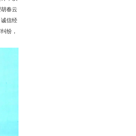
理胡春云
，诚信经
解纠纷，